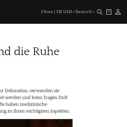
Land/Region
Sprache
Warenkorb
Einlogge
China | CN USD
Deutsch
nd die Ruhe
ur Dekoration, verwenden sie
eitet werden und beim Tragen Duft
fte haben medizinische
ung zu ihren wichtigsten Aspekten.