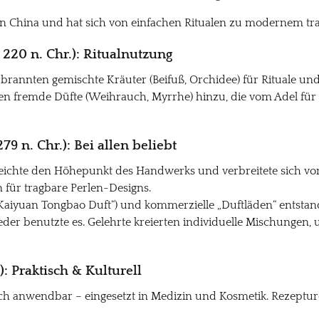
 in China und hat sich von einfachen Ritualen zu modernem t
– 220 n. Chr.): Ritualnutzung
brannten gemischte Kräuter (Beifuß, Orchidee) für Rituale un
ten fremde Düfte (Weihrauch, Myrrhe) hinzu, die vom Adel fü
279 n. Chr.): Bei allen beliebt
ichte den Höhepunkt des Handwerks und verbreitete sich von 
 für tragbare Perlen-Designs.
 „Kaiyuan Tongbao Duft“) und kommerzielle „Duftläden“ entstan
jeder benutzte es. Gelehrte kreierten individuelle Mischungen, 
: Praktisch & Kulturell
h anwendbar – eingesetzt in Medizin und Kosmetik. Rezeptur