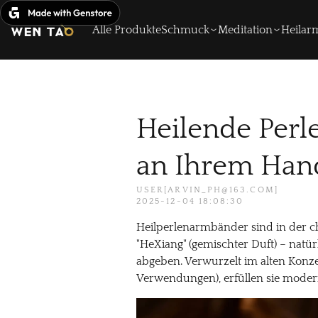
Zum
Inhalt
Alle Produkte
Schmuck
Meditation
Heila
springen
Heilende Perl
an Ihrem Han
USER[ARVIN_PH@163.COM]
2025-12-04 18:08:30
Heilperlenarmbänder sind in der c
"HeXiang" (gemischter Duft) – natü
abgeben. Verwurzelt im alten Konz
Verwendungen), erfüllen sie modern