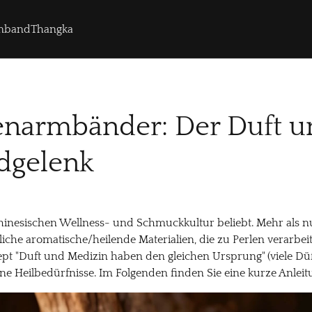
rmband
Thangka
enarmbänder: Der Duft u
dgelenk
hinesischen Wellness- und Schmuckkultur beliebt. Mehr als n
rliche aromatische/heilende Materialien, die zu Perlen verarb
ept "Duft und Medizin haben den gleichen Ursprung" (viele Dü
e Heilbedürfnisse. Im Folgenden finden Sie eine kurze Anleit