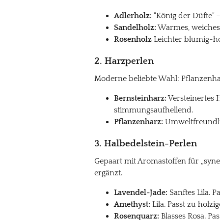
Adlerholz:
"König der Düfte" –
Sandelholz:
Warmes, weiches A
Rosenholz
Leichter blumig-hol
2. Harzperlen
Moderne beliebte Wahl: Pflanzenharz
Bernsteinharz:
Versteinertes 
stimmungsaufhellend.
Pflanzenharz:
Umweltfreundlich
3. Halbedelstein-Perlen
Gepaart mit Aromastoffen für „syne
ergänzt.
Lavendel-Jade:
Sanftes Lila. 
Amethyst:
Lila. Passt zu holz
Rosenquarz:
Blasses Rosa. Pa