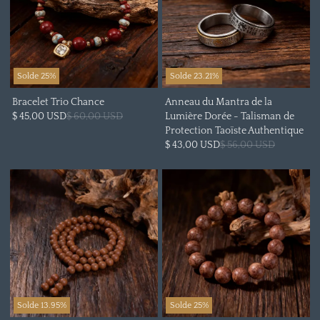
Solde 25%
Solde 23.21%
Bracelet Trio Chance
Anneau du Mantra de la
$ 45,00 USD
$ 60,00 USD
Lumière Dorée - Talisman de
Protection Taoïste Authentique
$ 43,00 USD
$ 56,00 USD
Solde 13.95%
Solde 25%