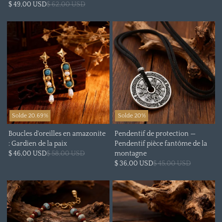
$ 49,00 USD
$ 62,00 USD
Solde 20.69%
Solde 20%
Boucles d'oreilles en amazonite
Pendentif de protection —
: Gardien de la paix
Pendentif pièce fantôme de la
$ 46,00 USD
$ 58,00 USD
montagne
$ 36,00 USD
$ 45,00 USD