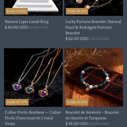
Solde 14.89%
Solde 18.42%
Natural Lapis Lazuli Ring
Lucky Fortune Bracelet-Natural
$ 40,00 USD
$ 47,00 USD
Pearl & Red Agate Fortune
Bracelet
$ 62,00 USD
$ 76,00 USD
Solde 20.97%
Solde 21.33%
Collier Porte-Bonheur — Collier
Bracelet de Sérénité - Bracelet
Étoile Chanceuse en Cristal
en Azurite et Turquoise
Violet
$ 59,00 USD
$ 75,00 USD