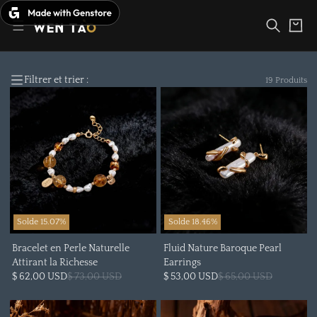
Passer
au
Panier
contenu
Filtrer et trier :
19 Produits
Solde 15.07%
Solde 18.46%
Bracelet en Perle Naturelle
Fluid Nature Baroque Pearl
Attirant la Richesse
Earrings
$ 62,00 USD
$ 73,00 USD
$ 53,00 USD
$ 65,00 USD