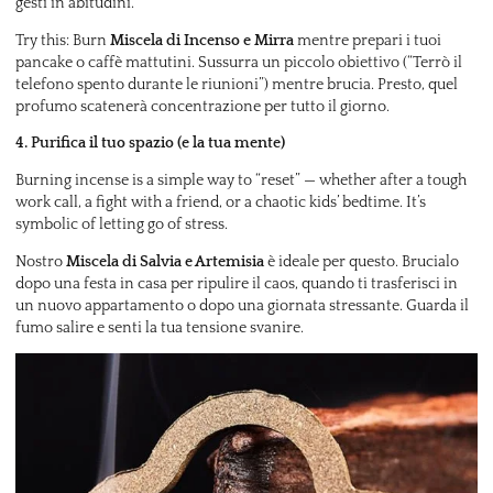
gesti in abitudini.
Try this: Burn
Miscela di Incenso e Mirra
mentre prepari i tuoi
pancake o caffè mattutini. Sussurra un piccolo obiettivo (“Terrò il
telefono spento durante le riunioni”) mentre brucia. Presto, quel
profumo scatenerà concentrazione per tutto il giorno.
4. Purifica il tuo spazio (e la tua mente)
Burning incense is a simple way to “reset” — whether after a tough
work call, a fight with a friend, or a chaotic kids’ bedtime. It’s
symbolic of letting go of stress.
Nostro
Miscela di Salvia e Artemisia
è ideale per questo. Brucialo
dopo una festa in casa per ripulire il caos, quando ti trasferisci in
un nuovo appartamento o dopo una giornata stressante. Guarda il
fumo salire e senti la tua tensione svanire.