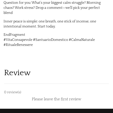
Question for you: What’s your biggest calm struggle? Morning
chaos? Work stress? Drop a comment—we’ll pick your perfect
blend
Inner peace is simple: one breath, one stick of incense, one
intentional moment. Start today.
EndFragment
#VitaConsapevole #SantuarioDomestico #CalmaNaturale
#RitualeBenessere
Review
0
review(s)
Please leave the first review