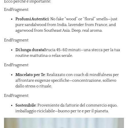
Ecco perché è importante:
EndFragment
Profumi Autentici
: No fake “wood” or “floral” smells—just
pure sandalwood from India, lavender from France, and
agarwood from Southeast Asia. Deep, real aroma.
EndFragment
Di lunga durata
Brucia 45–60 minuti—una stecca per la tua
routine mattutina o relax serale.
EndFragment
Miscelato per Te
: Realizzato con coach di mindfulness per
affrontare esigenze specifiche—concentrazione, sollievo
dallo stress o rituale.
EndFragment
Sostenibile
: Proveniente da fattorie del commercio equo,
imballaggio riciclabile—buono per te e per il pianeta.