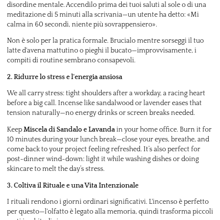
disordine mentale. Accendilo prima dei tuoi saluti al sole o di una
meditazione di 5 minuti alla scrivania—un utente ha detto: «Mi
calma in 60 secondi, niente più sovrappensiero».
Non è solo per la pratica formale. Brucialo mentre sorseggi il tuo
latte d'avena mattutino o pieghi il bucato—improvvisamente, i
compiti di routine sembrano consapevoli.
2. Ridurre lo stress e l'energia ansiosa
We all carry stress: tight shoulders after a workday, a racing heart
before a big call. Incense like sandalwood or lavender eases that
tension naturally—no energy drinks or screen breaks needed.
Keep
Miscela di Sandalo e Lavanda
in your home office. Burn it for
10 minutes during your lunch break—close your eyes, breathe, and
come back to your project feeling refreshed. It’s also perfect for
post-dinner wind-down: light it while washing dishes or doing
skincare to melt the day’s stress.
3. Coltiva il Rituale e una Vita Intenzionale
I rituali rendono i giorni ordinari significativi. L'incenso è perfetto
per questo—l'olfatto è legato alla memoria, quindi trasforma piccoli