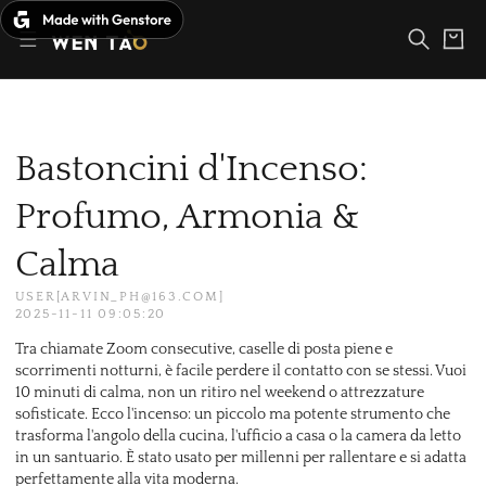
Vai
al
Carrello
contenuto
Bastoncini d'Incenso:
Profumo, Armonia &
Calma
USER[ARVIN_PH@163.COM]
2025-11-11 09:05:20
Tra chiamate Zoom consecutive, caselle di posta piene e
scorrimenti notturni, è facile perdere il contatto con se stessi. Vuoi
10 minuti di calma, non un ritiro nel weekend o attrezzature
sofisticate. Ecco l'incenso: un piccolo ma potente strumento che
trasforma l'angolo della cucina, l'ufficio a casa o la camera da letto
in un santuario. È stato usato per millenni per rallentare e si adatta
perfettamente alla vita moderna.