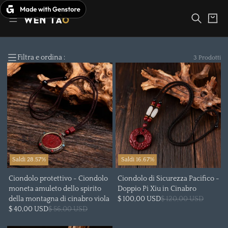
Vai
al
Carrello
contenuto
Filtra e ordina :
3 Prodotti
Saldi 28.57%
Saldi 16.67%
Ciondolo protettivo - Ciondolo
Ciondolo di Sicurezza Pacifico -
moneta amuleto dello spirito
Doppio Pi Xiu in Cinabro
della montagna di cinabro viola
$ 100,00 USD
$ 120,00 USD
$ 40,00 USD
$ 56,00 USD