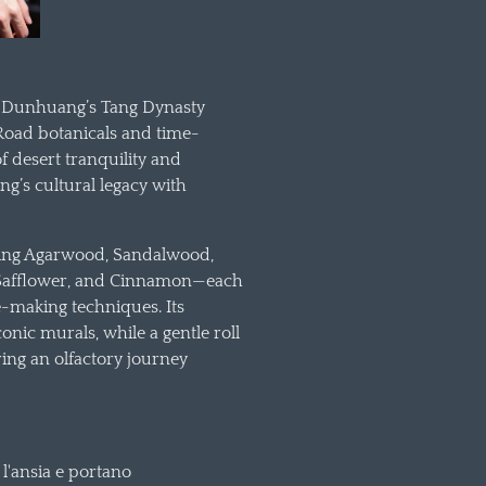
of Dunhuang’s Tang Dynasty
k Road botanicals and time-
of desert tranquility and
g’s cultural legacy with
ding Agarwood, Sandalwood,
, Safflower, and Cinnamon—each
-making techniques. Its
nic murals, while a gentle roll
ring an olfactory journey
 l'ansia e portano