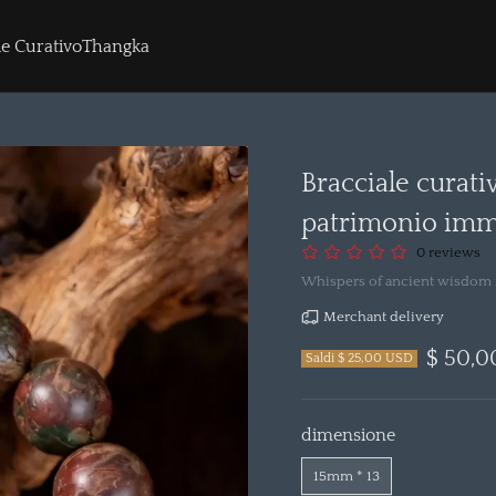
le Curativo
Thangka
Bracciale curativ
patrimonio imma
0 reviews
Whispers of ancient wisdom 
Merchant delivery
$ 50,0
Saldi $ 25,00 USD
dimensione
15mm * 13