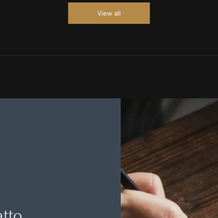
View all
tto