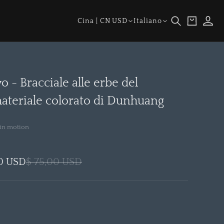
Paese/regione
Lingua
Carrello
Accedi
Cina | CN USD
Italiano
o - Bracciale alle erbe del
teriale colorato di Dunhuang
in motion
0 USD
$ 75,00 USD