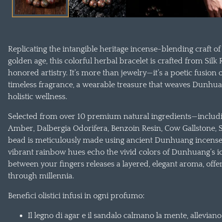
Replicating the intangible heritage incense-blending craft 
golden age, this colorful herbal bracelet is crafted from Sil
honored artistry. It’s more than jewelry—it’s a poetic fusion 
timeless fragrance, a wearable treasure that weaves Dunhuan
holistic wellness.
Selected from over 10 premium natural ingredients—inclu
Amber, Dalbergia Odorifera, Benzoin Resin, Cow Gallstone
bead is meticulously made using ancient Dunhuang incense
vibrant rainbow hues echo the vivid colors of Dunhuang’s ico
between your fingers releases a layered, elegant aroma, offe
through millennia.
Benefici olistici infusi in ogni profumo:
Il legno di agar e il sandalo calmano la mente, alleviano