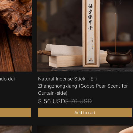
ndo dei
Natural Incense Stick – E'li
Zhangzhongxiang (Goose Pear Scent for
Curtain-side)
$ 56 USD
$ 76 USD
Add to cart