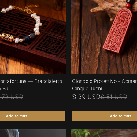
Portafortuna — Braccialetto
Ciondolo Protettivo - Coma
a Blu
Cinque Tuoni
 72 USD
$ 39 USD
$ 51 USD
Add to cart
Add to cart