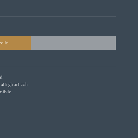
rello
ni
tti gli articoli
nibile