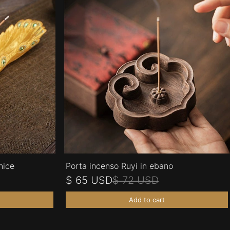
nice
Porta incenso Ruyi in ebano
$ 65 USD
$ 72 USD
Add to cart