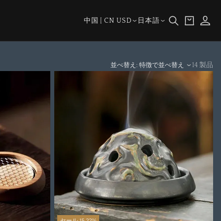
ロ
カ
グ
国/
言
ー
中国 | CN USD
日本語
イ
地
語
ト
ン
域
14 製品
並べ替え: 特徴で並べ替え
セール 15.22%