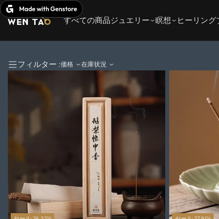
コ
ン
すべての商品
ジュエリー
瞑想
ヒーリング
テ
ン
ツ
へ
フィルター :
価格
在庫状況
ス
キ
ッ
プ
セール 26.32%
セール 27.91%