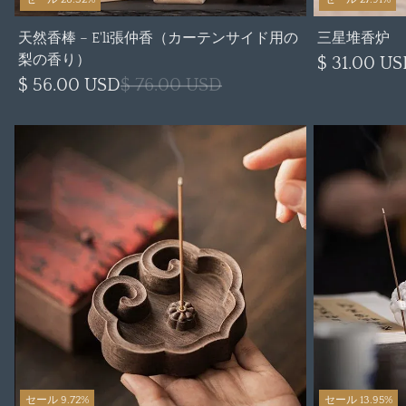
天然香棒 – E'li張仲香（カーテンサイド用の
三星堆香炉
梨の香り）
$ 31.00 U
$ 56.00 USD
$ 76.00 USD
セール 9.72%
セール 13.95%