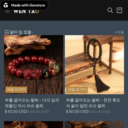
장
본
바
문
구
바
니
로
가
기
필터 및 정렬 :
4 제품
세일 33.85%
세일 28.57%
부를 끌어오는 팔찌 - 다섯 길의
부를 끌어오는 팔찌 - 천연 흑요
재물신 자사 피슈 팔찌
석 술이 달린 피슈 팔찌
$ 43.00 USD
$ 65.00 USD
$ 50.00 USD
$ 70.00 USD