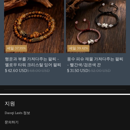
세일 37.35%
세일 39.42%
행운과 부를 가져다주는 팔찌 -
풍수 피슈 재물 가져다주는 팔찌
옐로우 타워 크리스탈 잉어 팔찌
- 빨간색/검은색 끈
$ 42.60 USD
$ 68.00 USD
$ 31.50 USD
$ 52.00 USD
지원
Daoqi Lasts 정보
문의하기