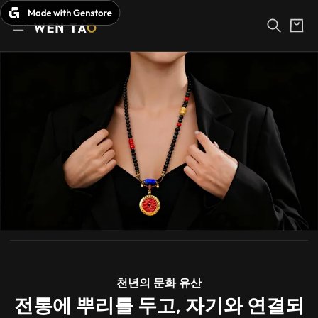
장
본
바
문
구
바
니
로
가
기
천년의 문화 유산
전통에 뿌리를 두고, 자기와 연결되