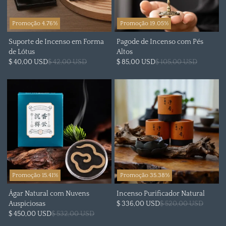
Promoção 4.76%
Promoção 19.05%
Suporte de Incenso em Forma
Pagode de Incenso com Pés
de Lótus
Altos
$ 40,00 USD
$ 42,00 USD
$ 85,00 USD
$ 105,00 USD
Promoção 15.41%
Promoção 35.38%
Ágar Natural com Nuvens
Incenso Purificador Natural
Auspiciosas
$ 336,00 USD
$ 520,00 USD
$ 450,00 USD
$ 532,00 USD