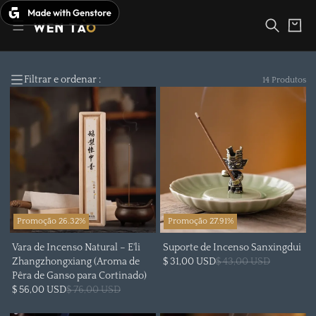
Saltar
para
Carrinho
o
conteúdo
Filtrar e ordenar :
14 Produtos
Promoção 26.32%
Promoção 27.91%
Vara de Incenso Natural – E'li
Suporte de Incenso Sanxingdui
Zhangzhongxiang (Aroma de
$ 31,00 USD
$ 43,00 USD
Pêra de Ganso para Cortinado)
$ 56,00 USD
$ 76,00 USD