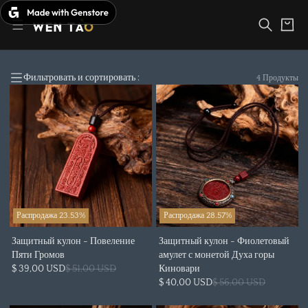
Перейти
к
Корзина
содержимому
Фильтровать и сортировать :
4 Продукты
Распродажа 23.53%
Распродажа 28.57%
Защитный кулон - Повеление
Защитный кулон - Фиолетовый
Пяти Громов
амулет с монетой Духа горы
$ 39,00 USD
$ 51,00 USD
Киновари
$ 40,00 USD
$ 56,00 USD