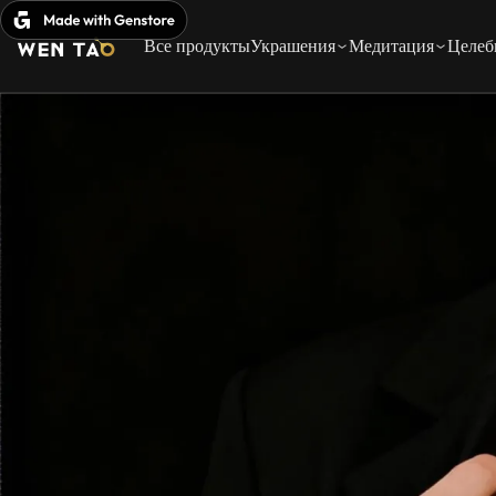
Перейти
к
Все продукты
Украшения
Медитация
Целеб
содержимому