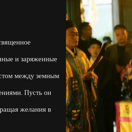
 священное
нные и заряженные
остом между земным
ениями. Пусть он
вращая желания в