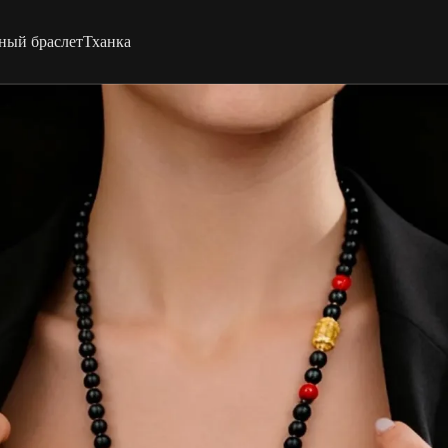
ный браслет
Тханка