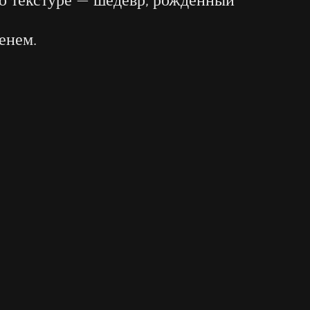
о текстуре — шедевр, рожденный
енем.