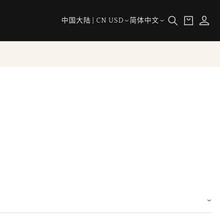
购
登
国
语
物
中国大陆 | CN USD
简体中文
录
家/
言
车
地
区