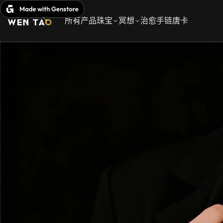
跳
至
所有产品
珠宝
冥想
治愈手链
唐卡
正
文
内
容