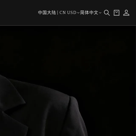
购
登
国
语
物
中国大陆 | CN USD
简体中文
录
家/
言
车
地
区