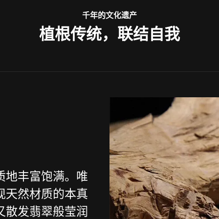
千年的文化遗产
植根传统，联结自我
质地丰富饱满。唯
现天然材质的本真
又散发翡翠般莹润