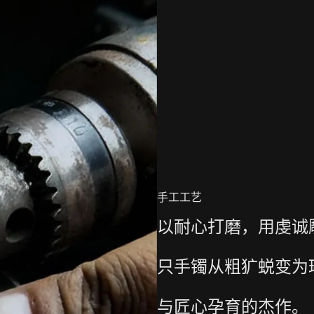
手工工艺
以耐心打磨，用虔诚
只手镯从粗犷蜕变为
与匠心孕育的杰作。