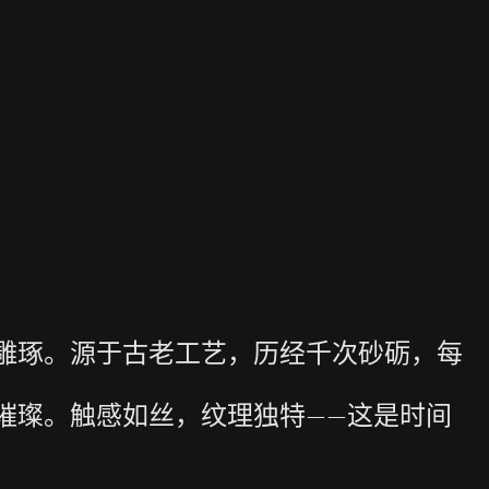
雕琢。源于古老工艺，历经千次砂砺，每
璀璨。触感如丝，纹理独特——这是时间