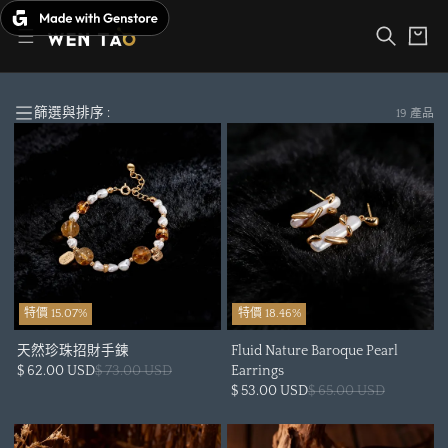
跳
購
至
物
內
車
容
篩選與排序 :
19 產品
特價 15.07%
特價 18.46%
天然珍珠招財手鍊
Fluid Nature Baroque Pearl
$ 62.00 USD
$ 73.00 USD
Earrings
$ 53.00 USD
$ 65.00 USD