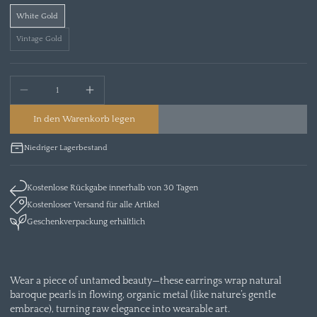
White Gold
Vintage Gold
In den Warenkorb legen
Niedriger Lagerbestand
Kostenlose Rückgabe innerhalb von 30 Tagen
Kostenloser Versand für alle Artikel
Geschenkverpackung erhältlich
Wear a piece of untamed beauty—these earrings wrap natural
baroque pearls in flowing, organic metal (like nature’s gentle
embrace), turning raw elegance into wearable art.