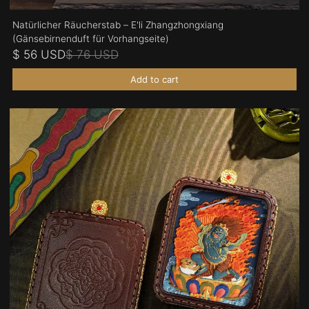
Natürlicher Räucherstab – E'li Zhangzhongxiang
(Gänsebirnenduft für Vorhangseite)
$ 56 USD
$ 76 USD
Add to cart