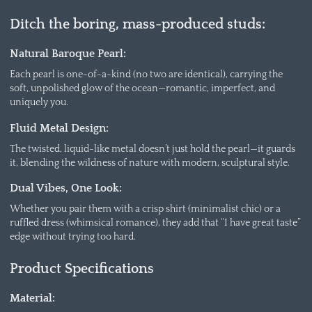
Ditch the boring, mass-produced studs:
Natural Baroque Pearl:
Each pearl is one-of-a-kind (no two are identical), carrying the
soft, unpolished glow of the ocean—romantic, imperfect, and
uniquely you.
Fluid Metal Design:
The twisted, liquid-like metal doesn’t just hold the pearl—it guards
it, blending the wildness of nature with modern, sculptural style.
Dual Vibes, One Look:
Whether you pair them with a crisp shirt (minimalist chic) or a
ruffled dress (whimsical romance), they add that “I have great taste”
edge without trying too hard.
Product Specifications
Material: