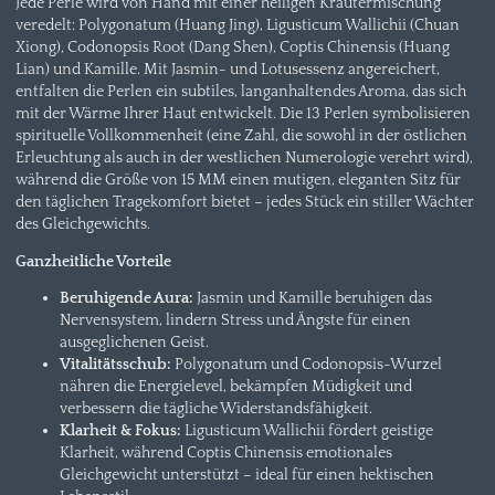
Jede Perle wird von Hand mit einer heiligen Kräutermischung
veredelt: Polygonatum (Huang Jing), Ligusticum Wallichii (Chuan
Xiong), Codonopsis Root (Dang Shen), Coptis Chinensis (Huang
Lian) und Kamille. Mit Jasmin- und Lotusessenz angereichert,
entfalten die Perlen ein subtiles, langanhaltendes Aroma, das sich
mit der Wärme Ihrer Haut entwickelt. Die 13 Perlen symbolisieren
spirituelle Vollkommenheit (eine Zahl, die sowohl in der östlichen
Erleuchtung als auch in der westlichen Numerologie verehrt wird),
während die Größe von 15 MM einen mutigen, eleganten Sitz für
den täglichen Tragekomfort bietet – jedes Stück ein stiller Wächter
des Gleichgewichts.
Ganzheitliche Vorteile
Beruhigende Aura:
Jasmin und Kamille beruhigen das
Nervensystem, lindern Stress und Ängste für einen
ausgeglichenen Geist.
Vitalitätsschub:
Polygonatum und Codonopsis-Wurzel
nähren die Energielevel, bekämpfen Müdigkeit und
verbessern die tägliche Widerstandsfähigkeit.
Klarheit & Fokus:
Ligusticum Wallichii fördert geistige
Klarheit, während Coptis Chinensis emotionales
Gleichgewicht unterstützt – ideal für einen hektischen