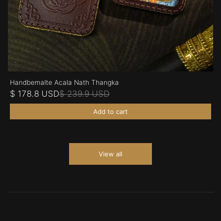
Handbemalte Acala Nath Thangka
$ 178.8 USD
$ 239.9 USD
Add to cart
View all