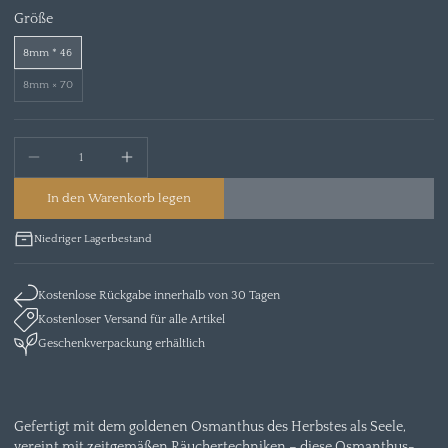
Größe
8mm * 46
8mm × 70
In den Warenkorb legen
Niedriger Lagerbestand
Kostenlose Rückgabe innerhalb von 30 Tagen
Kostenloser Versand für alle Artikel
Geschenkverpackung erhältlich
Gefertigt mit dem goldenen Osmanthus des Herbstes als Seele,
vereint mit zeitgemäßen Räuchertechniken – diese Osmanthus-