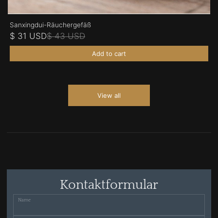
Sanxingdui-Räuchergefäß
$ 31 USD
$ 43 USD
Add to cart
View all
Kontaktformular
Name