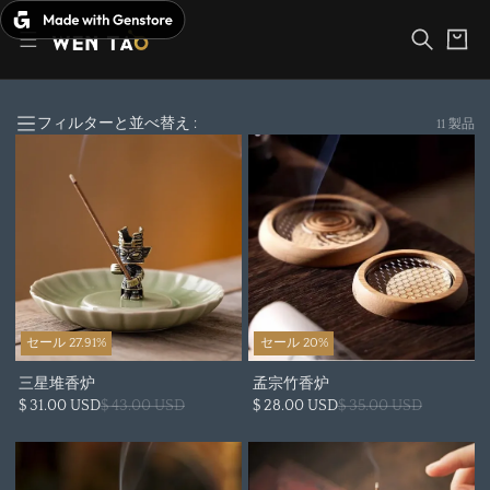
コ
カ
ン
ー
テ
ト
ン
ツ
へ
フィルターと並べ替え :
11 製品
ス
キ
ッ
プ
セール 27.91%
セール 20%
三星堆香炉
孟宗竹香炉
$ 31.00 USD
$ 43.00 USD
$ 28.00 USD
$ 35.00 USD