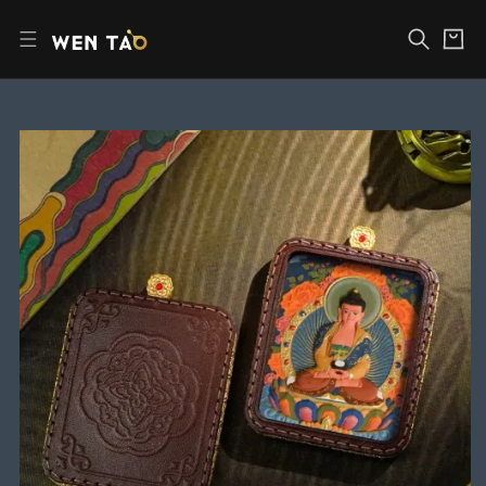
장
본
바
문
구
바
니
로
가
기
제
품
정
보
로
건
너
뛰
기