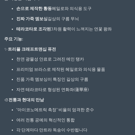
손으로 제작한 황동
헤일로와 의식용 도구
진짜 가죽 엠보싱
길상의 구름 무늬
테라코타로 조각된
3차원 활력이 느껴지는 연꽃 왕좌
주요 기능:
✨
트리플 크래프트맨십 퓨전
천연 광물성 안료로 그려진 메인 탱카
프리미엄 브라스로 제작된 헤일로와 의식용 물품
진품 가죽 엠보싱이 특징인 길상의 구름
자연 테라코타로 형성된 연화좌(蓮華座)
🎨
전통과 현대의 만남
"아이코노메트릭 측정" 비율의 엄격한 준수
여러 전통 공예의 혁신적인 통합
각 단계마다 만트라 독송이 수반됩니다