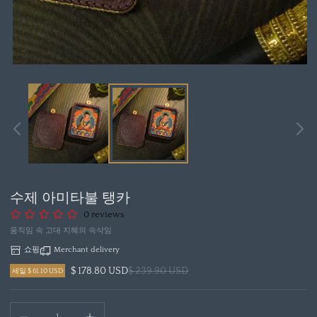
모
달
에
서
미
디
어
1
열
수제 아미타불 탱카
기
0 reviews
움직임 속 고대 지혜의 속삭임
쇼핑
Merchant delivery
$ 178.80 USD
$ 239.90 USD
세일 $ 61.10 USD