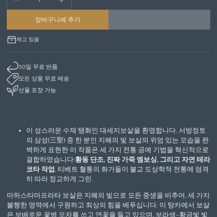
장바구니에 추가
재고 있음
30일 무료 반품
모든 상품 무료 배송
선물 포장 가능
이 성스러운 수제 탱화인 대세지보살을 환영합니다. 서방정토
의 삼성(三聖) 중 한 분인 지혜의 빛 보살의 위엄 있는 모습을 완
벽하게 표현한 이 작품은 세 가지 전통 공예 기법을 혁신적으로
결합하였습니다:
황동 단조, 진짜 가죽 엠보싱, 그리고 자연 테라
코타 작업
, 티베트 혈통의 화가들이 불교 도상학적 전통에 엄격
히 따라 정교하게 그린.
마하스타마프라타 보살은 지혜의 빛으로 모든 중생을 비추어, 세 가지
불행한 영역에서 구원하고 최상의 힘을 베푸십니다. 이 탕카에서 보살
은 보배로운 꽃병 모자를 쓰고 연꽃을 들고 있으며, 보라색-황금빛 빛