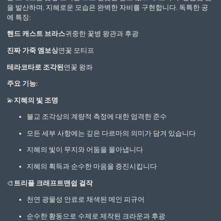
을 발산하며, 지혜로운 모습은 완벽한 자비를 구현합니다. 독특한 공
예 특징:
핸드 캐스트 브라스
귀중한 꽃병 왕관과 후광
진짜 가죽 엠보싱
연꽃 모티프
테라코타로 조각된
연꽃 왕좌
주요 기능:
💫
지혜의 빛 조명
불교 조각상의 계량적 측정에 대한 엄격한 준수
모든 세부 사항에는 깊은 다르마의 의미가 담겨 있습니다
지혜의 빛이 무지와 어둠을 몰아냅니다
지혜의 획득과 순수한 마음을 증진시킵니다
🎨
트리플 크래프트맨쉽 걸작
천연 광물성 안료로 채색된 메인 피규어
순수한 황동으로 수제로 제작된 크라운과 후광