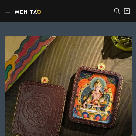
장
본
바
문
구
바
니
로
가
기
제
품
정
보
로
건
너
뛰
기