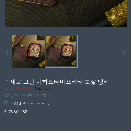
모
달
에
서
미
디
어
1
열
수제로 그린 마하스타마프라타 보살 탱카
기
0 reviews
움직임 속 고대 지혜의 속삭임
쇼핑
Merchant delivery
$ 178.80 USD