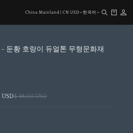
장
로
바
국
언
그
China Mainland | CN USD
한국어
구
가/
어
인
니
지
역
- 둔황 호랑이 듀얼톤 무형문화재
0 USD
$ 48.00 USD