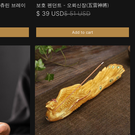
벤츄린 브레이
보호 펜던트 - 오뢰신장(五雷神將)
$ 39 USD
$ 51 USD
Add to cart