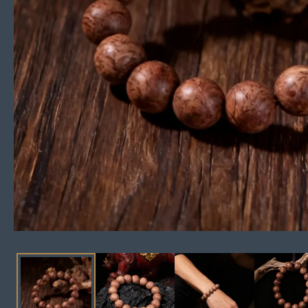
모
달
에
서
미