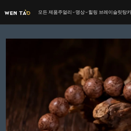
본
문
모든 제품
주얼리
명상
힐링 브레이슬릿
탕
바
로
가
기
제
품
정
보
로
건
너
뛰
기