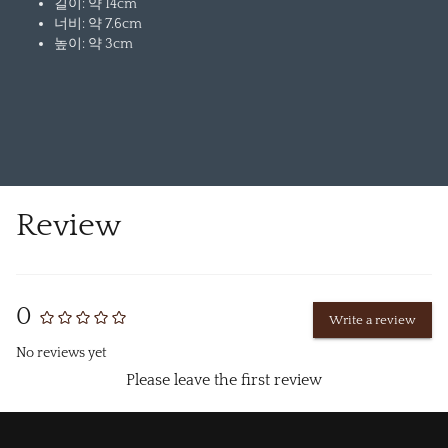
길이: 약 14cm
너비: 약 7.6cm
높이: 약 3cm
Review
0
Write a review
No reviews yet
Please leave the first review