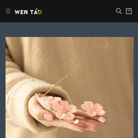
장
본
바
문
구
바
니
로
가
기
제
품
정
보
로
건
너
뛰
기