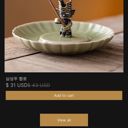
삼성두 향로
$ 31 USD
$ 43 USD
Add to cart
View all