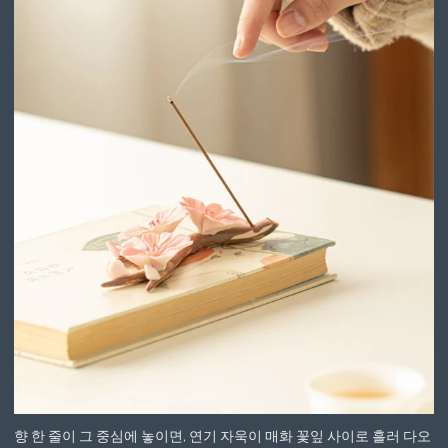
향 한 줄이 그 중심에 놓이면, 연기 자욱이 매화 꽃잎 사이로 흘러 다오