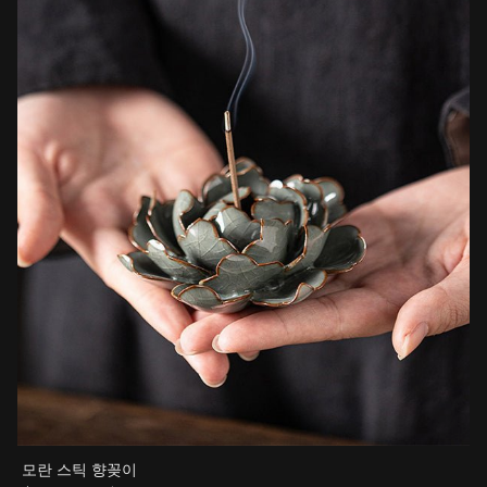
모란 스틱 향꽂이