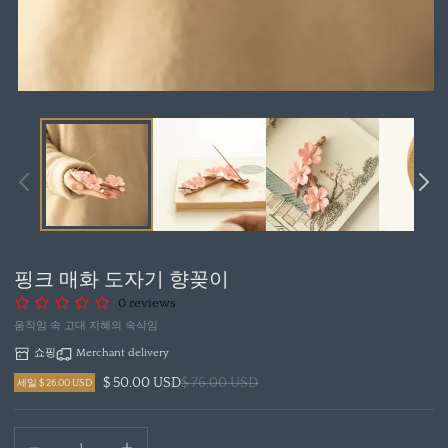
모
달
에
서
미
디
어
1
열
핑크 매화 도자기 향꽂이
기
0 reviews
움직임 속 고대 지혜의 속삭임
쇼핑
Merchant delivery
$ 50.00 USD
$ 76.00 USD
세일 $ 26.00 USD