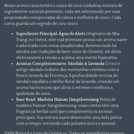
Nosso aroma característico nasce de uma cuidadosa mistura de
ingredientes naturais premium, cada um selecionado por suas
propriedades comprovadas de calma e melhoria do sono. Cada
conta guarda um segredo de cura único:
Ingrediente Principal: Água de Aloés
Originário de Nha
Trang, no Vietnã, este oud premium possui um aroma suave
e adocicado com notas amadeiradas. Reverenciado há
séculos nas tradições de bem-estar do Oriente, ele alivia
efetivamente a tensão e acalma uma mente hiperativa.
Aromas Complementares: Sândalo & Lavanda
O rico e
antigo sândalo indiano das montanhas combina com o
fresco lavanda da Provença. A profundidade terrosa do
sândalo equilibra o brilho floral da lavanda, criando um
aroma harmonioso que alivia o estresse e melhora a
qualidade do sono.
Base Bead: Madeira Hainan Jiangzhenxiang
Feitas de
madeira Hainan Jiangzhenxiang, essas contas têm uma
fragrância herbal sutil que complementa os aromas
principais. Sua textura suave desenvolve uma bela pátina
com o tempo, tornando cada pulseira única e pessoal.
100% Natural e Livre de Químicos: Todos os ingredientes passam