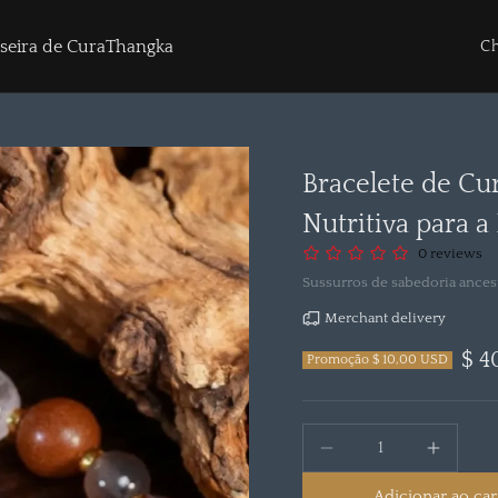
Pa
seira de Cura
Thangka
Ch
Bracelete de Cur
Nutritiva para a 
0 reviews
Sussurros de sabedoria ance
Merchant delivery
$ 4
Promoção $ 10,00 USD
Adicionar ao ca