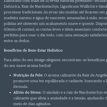
Elaborado com mais de 10 ervas naturais premium—incluind
Dahurica, Raiz de Nardostachys, Ligusticum Wallichii e Sâ
processos tradicionais. As ervas são moídas até ficarem em
madeira nanmu e água de nascente, amassadas à mão, secas
polidas até obterem um acabamento suave e quente. Dispon
(10mm×18 contas), as contas leves e táteis assentam confor
perfeitas para usar o dia todo, com uma sensação satisfató
entre os dedos.
Benefícios de Bem-Estar Holístico
Para além do seu design elegante, encontram-se benefícios 
do seu suave aroma herbal:
Nutrição da Pele:
O aroma calmante da Raiz de Angélic
promove uma tez equilibrada e radiante, honrando o l
fórmula.
Alívio do Stress:
O sândalo e a raiz de Nardostachys 
calmante que alivia a ansiedade e a tensão, ajudando-
meio de dias agitados.