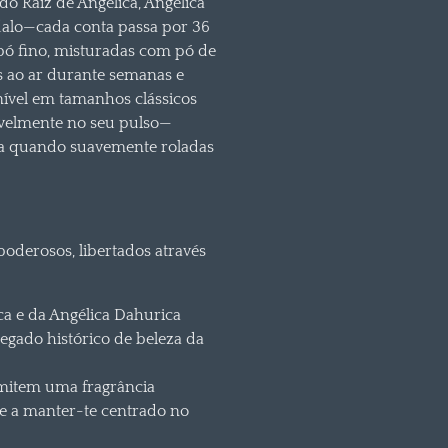
o Raiz de Angélica, Angélica
ndalo—cada conta passa por 36
 pó fino, misturadas com pó de
 ao ar durante semanas e
ível em tamanhos clássicos
tavelmente no seu pulso—
ria quando suavemente roladas
poderosos, libertados através
a e da Angélica Dahurica
egado histórico de beleza da
emitem uma fragrância
te a manter-te centrado no