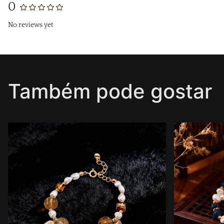
0
No reviews yet
Também pode gostar