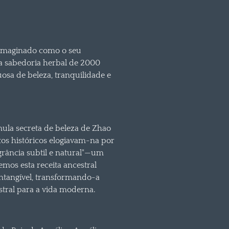
eimaginado como o seu
a sabedoria herbal de 2000
osa de beleza, tranquilidade e
rmula secreta de beleza de Zhao
stos históricos elogiavam-na por
rância subtil e natural"—um
emos esta receita ancestral
intangível, transformando-a
tral para a vida moderna.