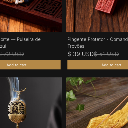
Sorte — Pulseira de
Pingente Protetor - Comand
zul
Trovões
$ 72 USD
$ 39 USD
$ 51 USD
Add to cart
Add to cart