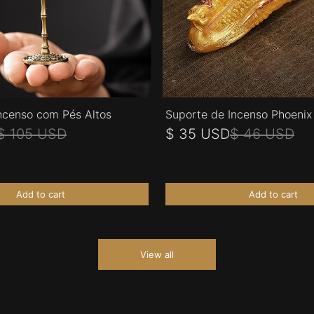
ncenso com Pés Altos
Suporte de Incenso Phoenix 
$ 105 USD
$ 35 USD
$ 46 USD
Add to cart
Add to cart
View all