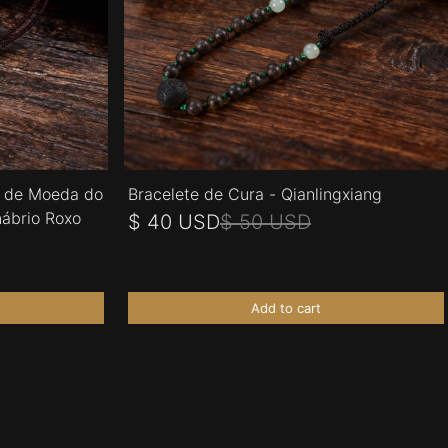
o de Moeda do
Bracelete de Cura - Qianlingxiang
nábrio Roxo
$ 40 USD
$ 50 USD
Add to cart