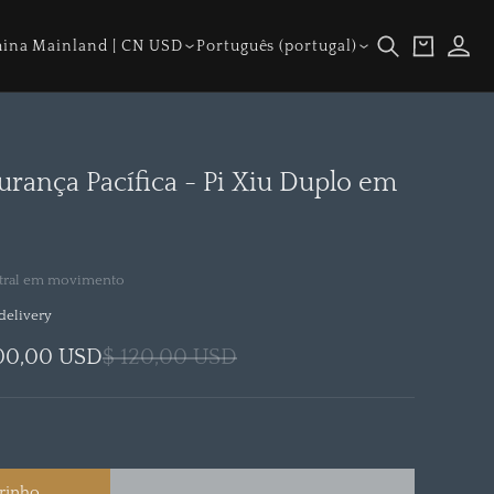
Iniciar
ís/região
Idioma
Carrinho
ina Mainland | CN USD
Português (portugal)
sessão
urança Pacífica - Pi Xiu Duplo em
stral em movimento
delivery
00,00 USD
$ 120,00 USD
rrinho