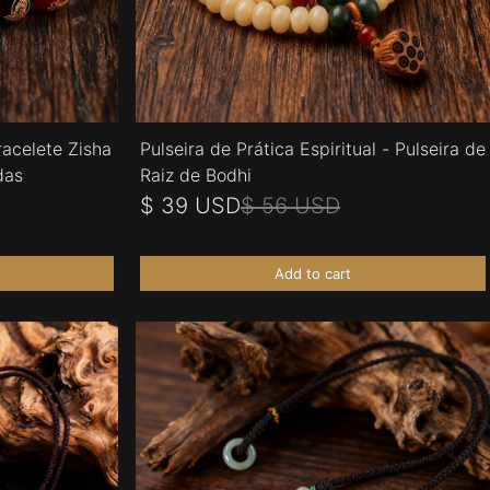
racelete Zisha
Pulseira de Prática Espiritual - Pulseira de
das
Raiz de Bodhi
$ 39 USD
$ 56 USD
Add to cart