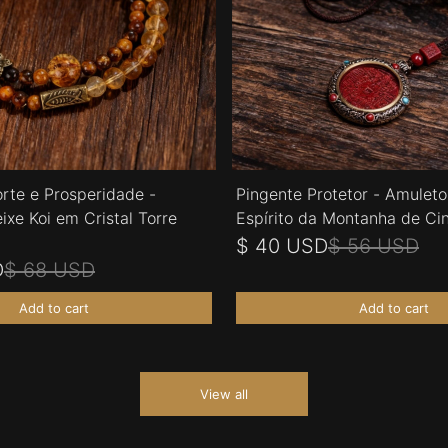
orte e Prosperidade -
Pingente Protetor - Amulet
ixe Koi em Cristal Torre
Espírito da Montanha de Ci
$ 40 USD
$ 56 USD
D
$ 68 USD
Add to cart
Add to cart
View all