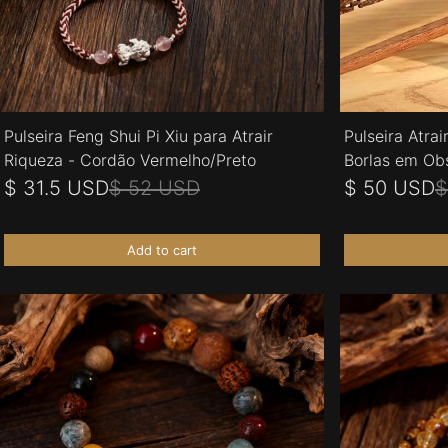
Pulseira Feng Shui Pi Xiu para Atrair
Pulseira Atrai
Riqueza - Cordão Vermelho/Preto
Borlas em Obs
$ 31.5 USD
$ 52 USD
$ 50 USD
$
Add to cart