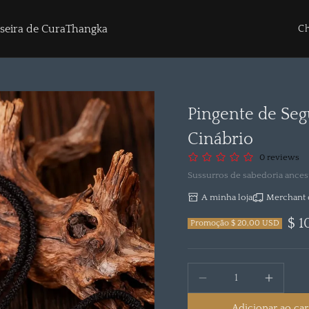
Pa
seira de Cura
Thangka
Ch
Pingente de Seg
Cinábrio
0 reviews
Sussurros de sabedoria ance
A minha loja
Merchant 
$ 1
Promoção $ 20,00 USD
Adicionar ao ca