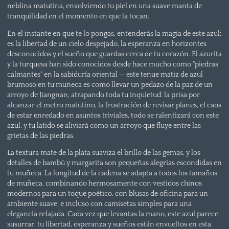
neblina matutina, envolviendo tu piel en una suave manta de
tranquilidad en el momento en que la tocan.
En el instante en que te lo pongas, entenderás la magia de este azul:
es la libertad de un cielo despejado, la esperanza en horizontes
desconocidos y el sueño que guardas cerca de tu corazón. El azurita
y la turquesa han sido conocidos desde hace mucho como "piedras
calmantes" en la sabiduría oriental — este tenue matiz de azul
brumoso en tu muñeca es como llevar un pedazo de la paz de un
arroyo de Jiangnan, atrapando toda tu inquietud: la prisa por
alcanzar el metro matutino, la frustración de revisar planes, el caos
de estar enredado en asuntos triviales, todo se ralentizará con este
azul, y tu latido se aliviará como un arroyo que fluye entre las
grietas de las piedras.
La textura mate de la plata suaviza el brillo de las gemas, y los
detalles de bambú y margarita son pequeñas alegrías escondidas en
tu muñeca. La longitud de la cadena se adapta a todos los tamaños
de muñeca, combinando hermosamente con vestidos chinos
modernos para un toque poético, con blusas de oficina para un
ambiente suave, e incluso con camisetas simples para una
elegancia relajada. Cada vez que levantas la mano, este azul parece
susurrar: tu libertad, esperanza y sueños están envueltos en esta