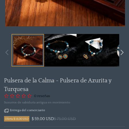
Abrir
medio
1
en
modal
Pulsera de la Calma - Pulsera de Azurita y
Turquesa
0 reseñas
Susurros de sabiduría antigua en movimiento
Entrega del comerciante
$ 59,00 USD
$ 75,00 USD
Oferta $ 16,00 USD