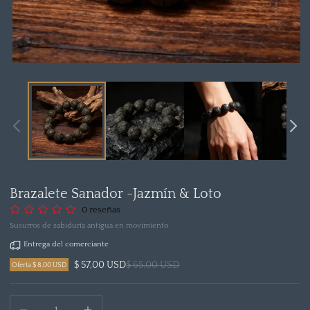
Abrir
medio
1
en
modal
Brazalete Sanador -Jazmín & Loto
0 reseñas
Susurros de sabiduría antigua en movimiento
Entrega del comerciante
$ 57,00 USD
$ 65,00 USD
Oferta $ 8,00 USD