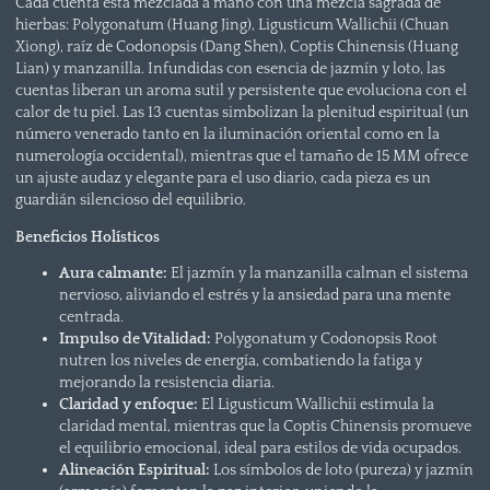
Cada cuenta está mezclada a mano con una mezcla sagrada de
hierbas: Polygonatum (Huang Jing), Ligusticum Wallichii (Chuan
Xiong), raíz de Codonopsis (Dang Shen), Coptis Chinensis (Huang
Lian) y manzanilla. Infundidas con esencia de jazmín y loto, las
cuentas liberan un aroma sutil y persistente que evoluciona con el
calor de tu piel. Las 13 cuentas simbolizan la plenitud espiritual (un
número venerado tanto en la iluminación oriental como en la
numerología occidental), mientras que el tamaño de 15 MM ofrece
un ajuste audaz y elegante para el uso diario, cada pieza es un
guardián silencioso del equilibrio.
Beneficios Holísticos
Aura calmante:
El jazmín y la manzanilla calman el sistema
nervioso, aliviando el estrés y la ansiedad para una mente
centrada.
Impulso de Vitalidad:
Polygonatum y Codonopsis Root
nutren los niveles de energía, combatiendo la fatiga y
mejorando la resistencia diaria.
Claridad y enfoque:
El Ligusticum Wallichii estimula la
claridad mental, mientras que la Coptis Chinensis promueve
el equilibrio emocional, ideal para estilos de vida ocupados.
Alineación Espiritual:
Los símbolos de loto (pureza) y jazmín