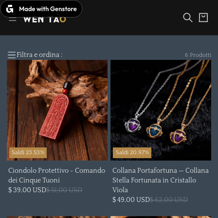
Vai
al
Carrello
contenuto
Filtra e ordina :
6 Prodotti
Saldi 23.53%
Saldi 20.97%
Ciondolo Protettivo - Comando
Collana Portafortuna — Collana
dei Cinque Tuoni
Stella Fortunata in Cristallo
$ 39,00 USD
$ 51,00 USD
Viola
$ 49,00 USD
$ 62,00 USD