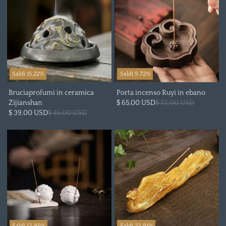
Saldi 15.22%
Saldi 9.72%
Bruciaprofumi in ceramica
Porta incenso Ruyi in ebano
Zijianshan
$ 65,00 USD
$ 72,00 USD
$ 39,00 USD
$ 46,00 USD
Saldi 13.95%
Saldi 23.91%