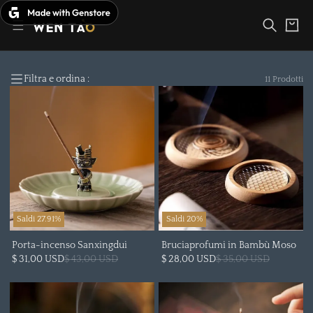
Vai
al
Carrello
contenuto
Filtra e ordina :
11 Prodotti
Saldi 27.91%
Saldi 20%
Porta-incenso Sanxingdui
Bruciaprofumi in Bambù Moso
$ 31,00 USD
$ 43,00 USD
$ 28,00 USD
$ 35,00 USD