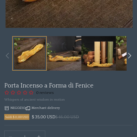
Apri
media
1
in
modal
Porta Incenso a Forma di Fenice
0 reviews
Whispers of ancient wisdom in motion
NEGOZIO
Merchant delivery
$ 35,00 USD
$ 46,00 USD
Saldi $ 11,00 USD