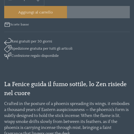
Aggiungi al carrello
Scorte basse
Resi gratuiti per 30 giorni
Spedizione gratuita per tutti gli articoli
Confezione regalo disponibile
La Fenice guida il fumo sottile, lo Zen risiede
nel cuore
Crafted in the posture of a phoenix spreading its wings, it embodies
a thousand years of Eastern auspiciousness — the phoenix’s form is
subtly designed to hold the stick incense. When the flame is lit,
wispy smoke drifts slowly from between its feathers, as if the
phoenix is carrying incense through mist, bringing a faint
fragrance that lingers over the desk.