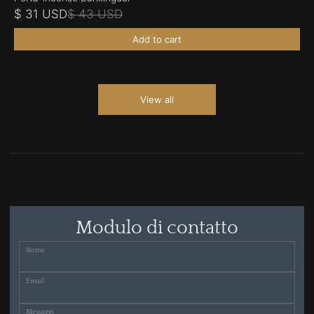
$ 31 USD
$ 43 USD
Add to cart
View all
Modulo di contatto
Nome
Email
Messaggi