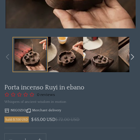
Apri
media
1
in
modal
Porta incenso Ruyi in ebano
0 reviews
Whispers of ancient wisdom in motion
NEGOZIO
Merchant delivery
$ 65,00 USD
$ 72,00 USD
Saldi $ 7,00 USD