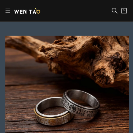
コ
カ
ン
ー
テ
ト
ン
ツ
へ
商
ス
品
キ
情
ッ
報
プ
に
ス
キ
ッ
プ