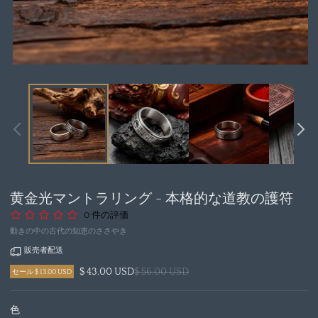
モ
ー
ダ
ル
で
メ
デ
ィ
ア
黄金光マントラリング - 本格的な道教の護符
1
を
0 件の評価
開
動きの中の古代の知恵のささやき
く
販売者配送
$ 43.00 USD
$ 56.00 USD
セール $ 13.00 USD
色