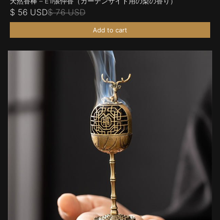
天然香棒 – E'li張仲香（カーテンサイド用の梨の香り）
$ 56 USD
$ 76 USD
Add to cart