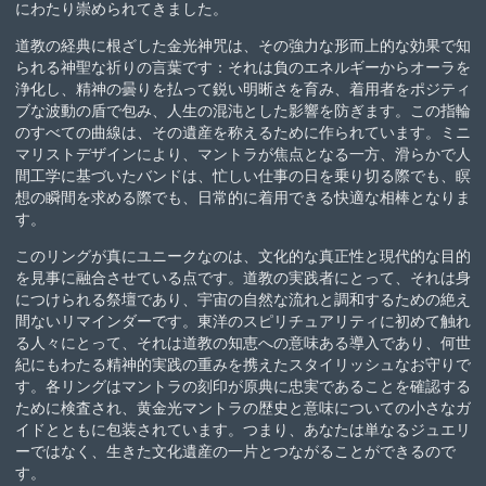
にわたり崇められてきました。
道教の経典に根ざした金光神咒は、その強力な形而上的な効果で知
られる神聖な祈りの言葉です：それは負のエネルギーからオーラを
浄化し、精神の曇りを払って鋭い明晰さを育み、着用者をポジティ
ブな波動の盾で包み、人生の混沌とした影響を防ぎます。この指輪
のすべての曲線は、その遺産を称えるために作られています。ミニ
マリストデザインにより、マントラが焦点となる一方、滑らかで人
間工学に基づいたバンドは、忙しい仕事の日を乗り切る際でも、瞑
想の瞬間を求める際でも、日常的に着用できる快適な相棒となりま
す。
このリングが真にユニークなのは、文化的な真正性と現代的な目的
を見事に融合させている点です。道教の実践者にとって、それは身
につけられる祭壇であり、宇宙の自然な流れと調和するための絶え
間ないリマインダーです。東洋のスピリチュアリティに初めて触れ
る人々にとって、それは道教の知恵への意味ある導入であり、何世
紀にもわたる精神的実践の重みを携えたスタイリッシュなお守りで
す。各リングはマントラの刻印が原典に忠実であることを確認する
ために検査され、黄金光マントラの歴史と意味についての小さなガ
イドとともに包装されています。つまり、あなたは単なるジュエリ
ーではなく、生きた文化遺産の一片とつながることができるので
す。