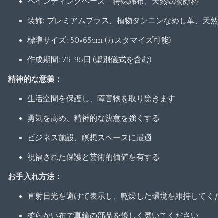
ペインティングベース：特殊綿布、天然鉱物顔料
装飾: プレミアムブラス、植物タンニンなめし革、天
標準サイズ: 50×65cm (カスタマイズ可能)
作成期間: 75-95日 (聖別儀式を含む)
精神的な意義：
生活空間を保護し、障害物を取り除きます
勇気を高め、精神的な決意を強くする
ビジネス施設、瞑想スペースに最適
祝福された保護と芸術的価値を有する
お手入れ方法：
直射日光を避けて表示し、乾燥した環境を維持してく
柔らかい布で真鍮の部品を優しく磨いてください