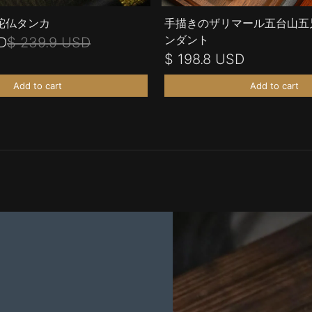
陀仏タンカ
手描きのザリマール五台山五
ンダント
D
$ 239.9 USD
$ 198.8 USD
Add to cart
Add to cart