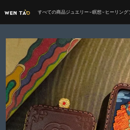
コ
ン
すべての商品
ジュエリー
瞑想
ヒーリング
テ
ン
ツ
へ
商
ス
品
キ
情
ッ
報
プ
に
ス
キ
ッ
プ