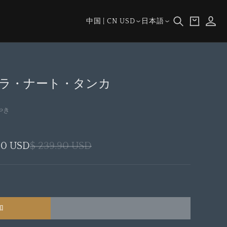
ロ
カ
グ
国/
言
ー
中国 | CN USD
日本語
イ
地
語
ト
ン
域
ラ・ナート・タンカ
やき
.80 USD
$ 239.90 USD
加