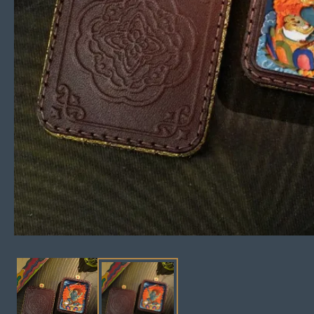
モ
ー
ダ
ル
で