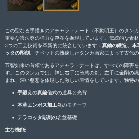
メ
デ
ィ
ア
この聖なる手描きのアチャラ・ナート（不動明王）のタンカ
1
重要な護法尊の強力な存在を顕現しています。伝統的な素材
を
3つの工芸技術を革新的に統合しています：
真鍮の鍛造、本
開
ッタの彫刻
、チベットの熟練したタンカ画家によって古代の
く
五智如来の首領であるアチャラ・ナートは、すべての障害を
す。このタンカでは、神は右手に智慧の剣、左手に金剛の縄
まれ、深い慈悲を体現した激しい表情をしています。独特の
手鍛えの真鍮
儀式の道具と光背
本革エンボス加工
炎のモチーフ
テラコッタ彫刻の
岩盤基礎
主な機能: