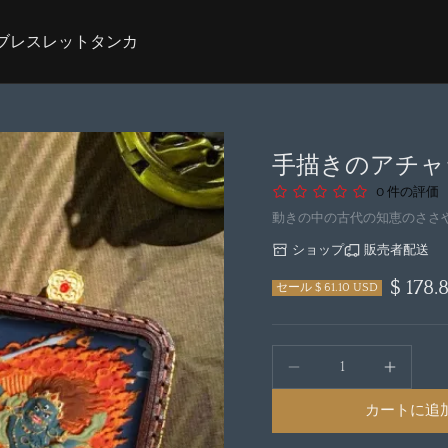
ブレスレット
タンカ
手描きのアチャ
0 件の評価
動きの中の古代の知恵のささ
ショップ
販売者配送
$ 178
セール $ 61.10 USD
カートに追