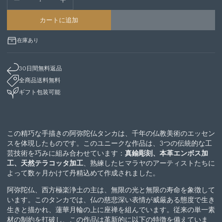
カートに追加
在庫あり
30日間無料返品
全商品送料無料
ギフト包装可能
この精巧な手描きの阿弥陀仏タンカは、千年の仏教美術のエッセン
スを体現したものです。このユニークな作品は、3つの伝統的な工
芸技術を巧みに組み合わせています：
真鍮彫刻、本革エンボス加
工、天然テラコッタ加工
、熟練したヒマラヤのアーティストたちに
よって数ヶ月かけて丹精込めて作成されました。
阿弥陀仏、西方極楽浄土の主は、無限の光と無限の寿命を象徴して
います。このタンカでは、仏の慈悲深い表情が威厳ある態度で生き
生きと描かれ、蓮華月輪の上に座禅を組んでいます。従来の単一素
材の制約を打破し、この作品は革新的に以下の特徴を備えていま