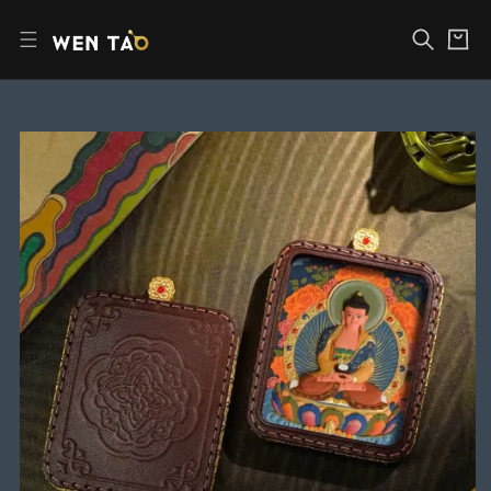
コ
カ
ン
ー
テ
ト
ン
ツ
へ
商
ス
品
キ
情
ッ
報
プ
に
ス
キ
ッ
プ