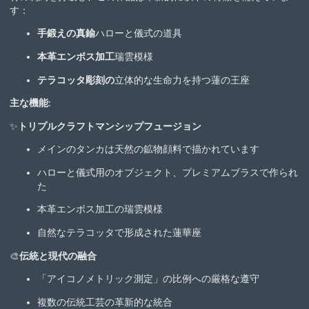
す：
手鍛えの真鍮
ハローと儀式の道具
本革エンボス加工
瑞雲模様
テラコッタ彫刻の
立体的な生命力を持つ蓮の王座
主な機能:
✨
トリプルクラフトマンシップフュージョン
メインのタンカは天然の鉱物顔料で描かれています
ハローと儀式用のオブジェクト、プレミアムブラスで作られ
た
本革エンボス加工の瑞雲模様
自然なテラコッタで形成された蓮華座
🎨
伝統と現代の融合
「アイコノメトリック測定」の比例への厳格な遵守
複数の伝統工芸の革新的な統合