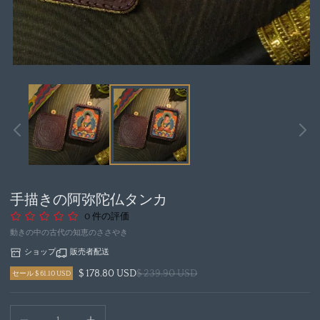
モ
ー
ダ
ル
で
メ
デ
ィ
ア
手描きの阿弥陀仏タンカ
1
を
0 件の評価
開
動きの中の古代の知恵のささやき
く
ショップ
販売者配送
$ 178.80 USD
$ 239.90 USD
セール $ 61.10 USD