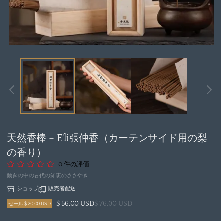
モ
ー
ダ
ル
で
メ
デ
ィ
ア
天然香棒 – E'li張仲香（カーテンサイド用の梨
1
を
の香り）
開
0 件の評価
く
動きの中の古代の知恵のささやき
ショップ
販売者配送
$ 56.00 USD
$ 76.00 USD
セール $ 20.00 USD