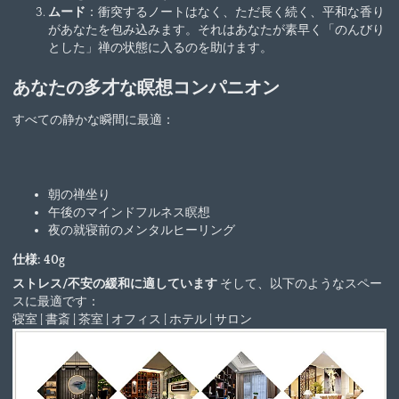
ムード
：衝突するノートはなく、ただ長く続く、平和な香り
があなたを包み込みます。それはあなたが素早く「のんびり
とした」禅の状態に入るのを助けます。
あなたの多才な瞑想コンパニオン
すべての静かな瞬間に最適：
朝の禅坐り
午後のマインドフルネス瞑想
夜の就寝前のメンタルヒーリング
仕様: 40g
ストレス/不安の緩和に適しています
そして、以下のようなスペー
スに最適です：
寝室 | 書斎 | 茶室 | オフィス | ホテル | サロン