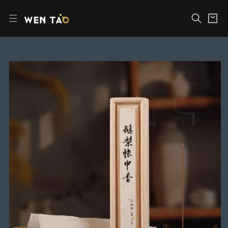
コ
カ
ン
ー
テ
ト
ン
ツ
へ
商
ス
品
キ
情
ッ
報
プ
に
ス
キ
ッ
プ