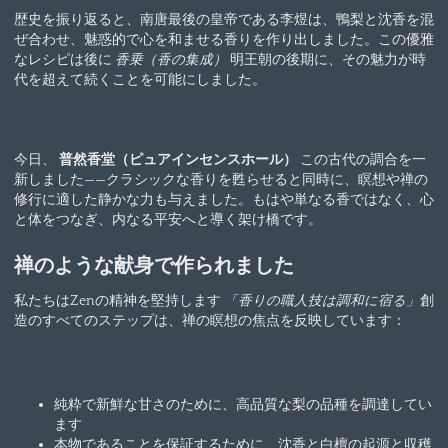
歴史を振り返ると、南唐最後の皇帝である李煜は、鴨梨と沈香を混
ぜ合わせ、魅惑的で心を和ませる香りを作り出しました。この優雅
なレシピは後に
香乗（香の集成）
明王朝の後期に、その魅力が時
代を超えて続くことを可能にしました。
今日、
普然香堂（ピュアインセンスホール）
この古代の調合を一
新しました——クラシックな香りを甦らせると同時に、瞑想や禅の
修行に適した静かな力も与えました。もはや単なる香ではなく、心
と体をつなぎ、内なる平安へと導く架け橋です。
禅のような献身で作られました
私たちはZenの精神を堅持します
「香りの職人技は調和に宿る」
創
造のすべてのステップは、禅の瞑想の焦点を反映しています：
純粋で新鮮な甘さのために、高品質な梨の品種を調達してい
ます
本物であることを保証するために、沈香と白檀の起源と収穫