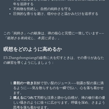
年を追跡する
不純物を拒絶し、自然の純粋さを守る
圧倒的な香りを避け、穏やかさと温かみだけを追求する
この「純粋さ」への献身は、禅の核心と完璧に一致しています——
「複雑さを単純化し、本質に戻る」
。
瞑想をどのように高めるか
E'li Zhangzhongxiangの線香に火を灯すときは、その香りがあなた
の練習を導くようにしましょう：
最初の一吹き
新鮮で甘い梨のジュース——朝露が梨の葉に滴
るように——気を散らすものを一瞬で払い、心を落ち着かせ
ます。
燃えるにつれて
芳醇な沈香と静かな白檀が、禅の修行者の優
しい囁きのように徐々に広がります。呼吸を深め、さまよう
思考を落ち着かせます。