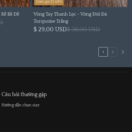
Giảm giá 23.68%
 Rễ Bồ Đề
Vòng Tay Thanh Lọc - Vòng Đôi Đá
Turquoise Trắng
D
$ 29,00 USD
$ 38,00 USD
1
2
Câu hỏi thường gặp
Hướng dẫn chọn size