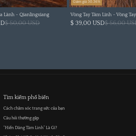
Giảm giá 30.36%
a Lành - Qianlingxiang
Vòng Tay Tâm Linh - Vòng Tay
SD
$ 50,00 USD
$ 39,00 USD
$ 56,00 US
Tìm kiếm phổ biến
Cách chăm sóc trang sức của bạn
Câu hỏi thường gặp
“Hiến Dâng Tâm Linh” Là Gì?