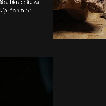
đặn, bền chắc và
lấp lánh như