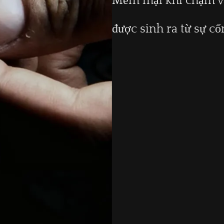
Mềm mại khi chạm vào
được sinh ra từ sự cố