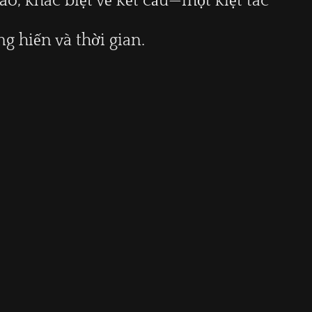
, khác biệt về kết cấu—một kiệt tác
ng hiến và thời gian.