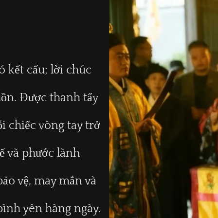
 kết cấu; lời chúc
hồn. Được thanh tẩy
i chiếc vòng tay trở
hế và phước lành
bảo vệ, may mắn và
bình yên hàng ngày.