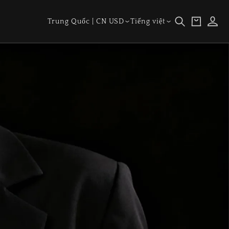
Giỏ
Đăng
Quốc
Ngôn
Trung Quốc | CN USD
Tiếng việt
hàng
nhập
gia/vùng
ngữ