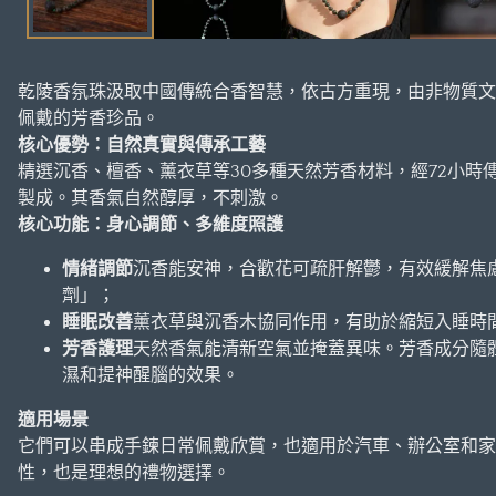
中
開
啟
乾陵香氛珠汲取中國傳統合香智慧，依古方重現，由非物質文
媒
佩戴的芳香珍品。
體
核心優勢：自然真實與傳承工藝
1
精選沉香、檀香、薰衣草等30多種天然芳香材料，經72小時
製成。其香氣自然醇厚，不刺激。
核心功能：身心調節、多維度照護
情緒調節
沉香能安神，合歡花可疏肝解鬱，有效緩解焦
劑」；
睡眠改善
薰衣草與沉香木協同作用，有助於縮短入睡時
芳香護理
天然香氣能清新空氣並掩蓋異味。芳香成分隨
濕和提神醒腦的效果。
適用場景
它們可以串成手鍊日常佩戴欣賞，也適用於汽車、辦公室和家
性，也是理想的禮物選擇。