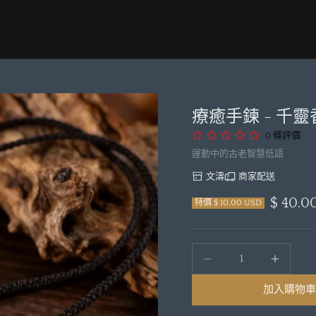
療癒手鍊 - 千靈
0 條評價
運動中的古老智慧低語
文濤
商家配送
$ 40.0
特價 $ 10.00 USD
加入購物車