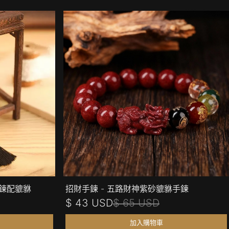
手鍊配貔貅
招財手鍊 - 五路財神紫砂貔貅手鍊
$ 43 USD
$ 65 USD
加入購物車