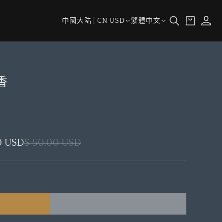
購
登
國
語
物
中國大陆 | CN USD
繁體中文
入
家/
言
車
地
區
香
0 USD
$ 50.00 USD