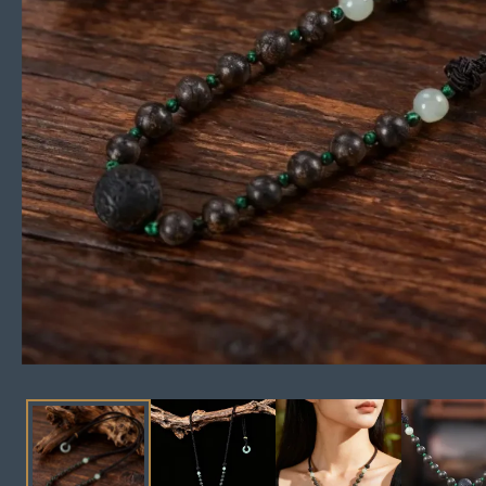
在
模
態
視
窗