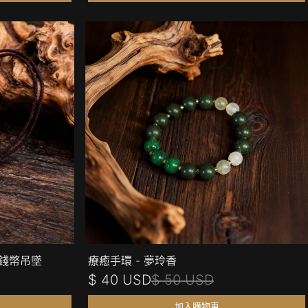
符錢幣吊墜
療癒手環 - 夢玲香
$ 40 USD
$ 50 USD
加入購物車