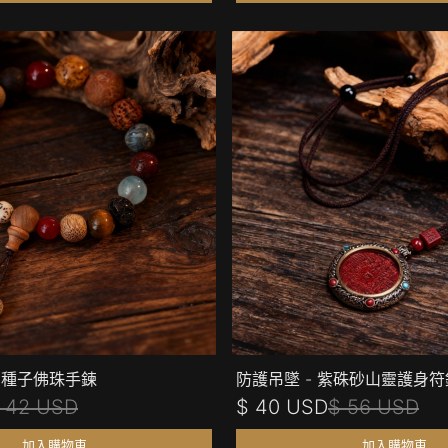
- 種子佛珠手鍊
防護吊墜 - 紫硃砂山靈護身
 42 USD
$ 40 USD
$ 56 USD
加入購物車
加入購物車