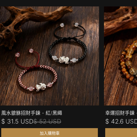
風水貔貅招財手鍊 - 紅/黑繩
幸運招財手鍊 
$ 31.5 USD
$ 52 USD
$ 42.6 US
加入購物車