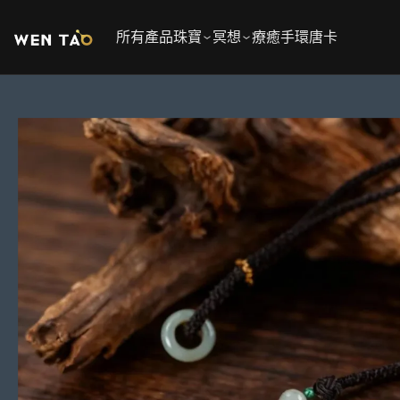
跳
至
所有產品
珠寶
冥想
療癒手環
唐卡
內
容
跳
至
產
品
資
訊