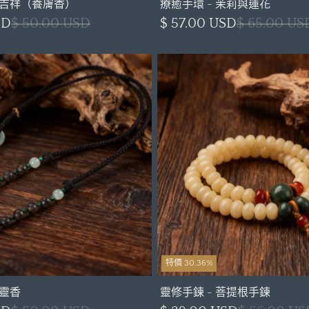
喜吉祥（養膚香）
療癒手環 - 茉莉與蓮花
SD
$ 50.00 USD
$ 57.00 USD
$ 65.00 US
特價 30.36%
千靈香
靈修手鍊 - 菩提根手鍊