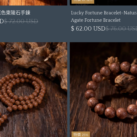
 藍色東陵石手鍊
Lucky Fortune Bracelet-Natur
Agate Fortune Bracelet
SD
$ 72.00 USD
$ 62.00 USD
$ 76.00 US
特價 25%