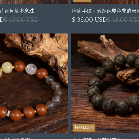
桂花香氛草本念珠
療癒手環 - 敦煌虎雙色非遺藥
SD
$ 43.00 USD
$ 36.00 USD
$ 48.00 US
特價 12.31%