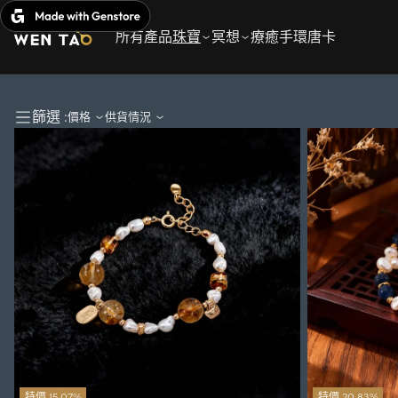
跳
至
所有產品
珠寶
冥想
療癒手環
唐卡
內
容
篩選 :
價格
供貨情況
特價 15.07%
特價 20.83%