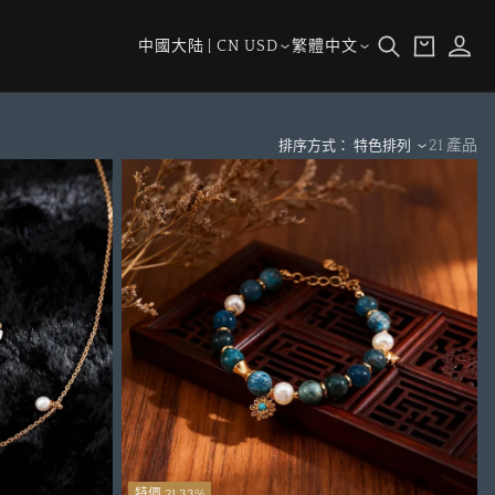
購
登
國
語
物
中國大陆 | CN USD
繁體中文
入
家/
言
車
地
區
21 產品
排序方式： 特色排列
特價 21.33%