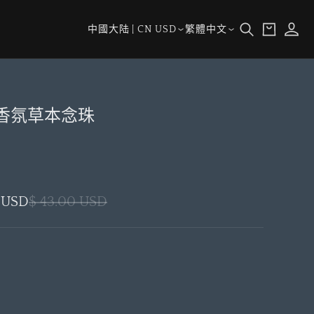
購
登
國
語
物
中國大陆 | CN USD
繁體中文
入
家/
言
車
地
區
花香氛草本念珠
0 USD
$ 43.00 USD