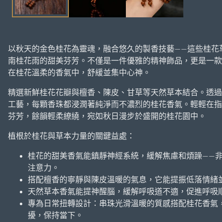
中
開
啟
媒
以秋天的金色桂花為靈魂，融合悠久的製香技藝——這些桂花
體
南桂花雨的甜美芬芳。不僅是一件優雅的精神飾品，更是一款
1
在桂花溫柔的香氣中，舒緩並集中心神。
精選新鮮桂花花瓣與檀香、陳皮、甘草等天然草本結合。透過
工藝，每顆香珠都浸潤著純淨而不濃烈的桂花香氣。輕輕在指
芬芳，餘韻輕柔繚繞，宛如秋日漫步於盛開的桂花園中。
植根於桂花與草本力量的關鍵益處：
桂花的甜美香氣能鎮靜神經系統，緩解焦慮和煩躁——
注意力。
搭配檀香的寧靜與陳皮溫暖的氣息，它能提振低落情緒
天然草本香氣能提神醒腦，緩解呼吸道不適，促進呼吸
專為日常扭轉設計：串珠光滑溫暖的質感搭配桂花香氣
擾，保持當下。