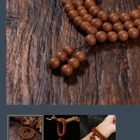
在
模
態
視
窗