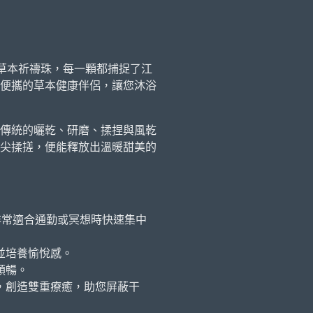
草本祈禱珠，每一顆都捕捉了江
便攜的草本健康伴侶，讓您沐浴
傳統的曬乾、研磨、揉捏與風乾
尖揉搓，便能釋放出溫暖甜美的
非常適合通勤或冥想時快速集中
並培養愉悅感。
順暢。
，創造雙重療癒，助您屏蔽干