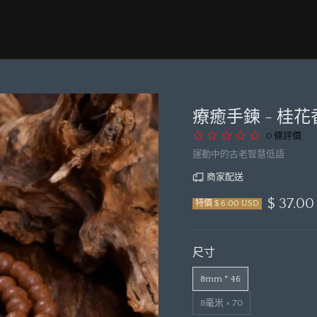
療癒手鍊 - 桂
0 條評價
運動中的古老智慧低語
商家配送
$ 37.0
特價 $ 6.00 USD
尺寸
8mm * 46
8毫米 × 70