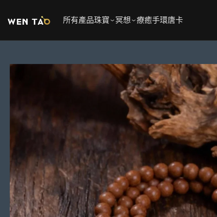
跳
至
所有產品
珠寶
冥想
療癒手環
唐卡
內
容
跳
至
產
品
資
訊