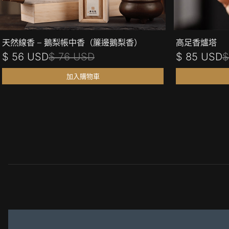
天然線香 – 鵝梨帳中香（簾邊鵝梨香）
高足香爐塔
$ 56 USD
$ 76 USD
$ 85 USD
$
加入購物車