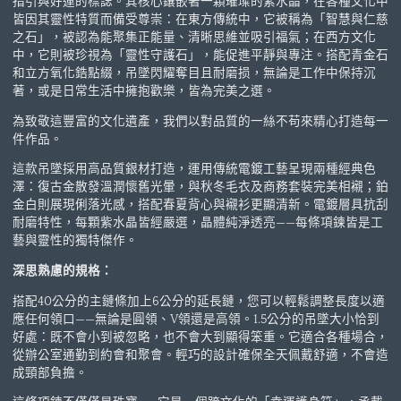
指引與好運的標誌。其核心鑲嵌著一顆璀璨的紫水晶，在各種文化中
皆因其靈性特質而備受尊崇：在東方傳統中，它被稱為「智慧與仁慈
之石」，被認為能聚集正能量、清晰思維並吸引福氣；在西方文化
中，它則被珍視為「靈性守護石」，能促進平靜與專注。搭配青金石
和立方氧化鋯點綴，吊墜閃耀奪目且耐磨损，無論是工作中保持沉
著，或是日常生活中擁抱歡樂，皆為完美之選。
為致敬這豐富的文化遺產，我們以對品質的一絲不苟來精心打造每一
件作品。
這款吊墜採用高品質銀材打造，運用傳統電鍍工藝呈現兩種經典色
澤：復古金散發溫潤懷舊光暈，與秋冬毛衣及商務套裝完美相襯；鉑
金白則展現俐落光感，搭配春夏背心與襯衫更顯清新。電鍍層具抗刮
耐磨特性，每顆紫水晶皆經嚴選，晶體純淨透亮——每條項鍊皆是工
藝與靈性的獨特傑作。
深思熟慮的規格：
搭配40公分的主鏈條加上6公分的延長鏈，您可以輕鬆調整長度以適
應任何領口——無論是圓領、V領還是高領。1.5公分的吊墜大小恰到
好處：既不會小到被忽略，也不會大到顯得笨重。它適合各種場合，
從辦公室通勤到約會和聚會。輕巧的設計確保全天佩戴舒適，不會造
成頸部負擔。