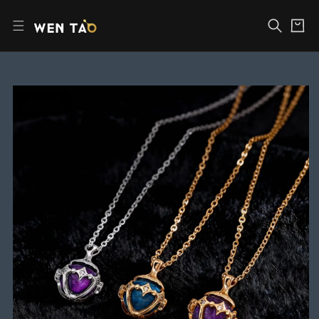
跳
購
至
物
內
車
容
跳
至
產
品
資
訊