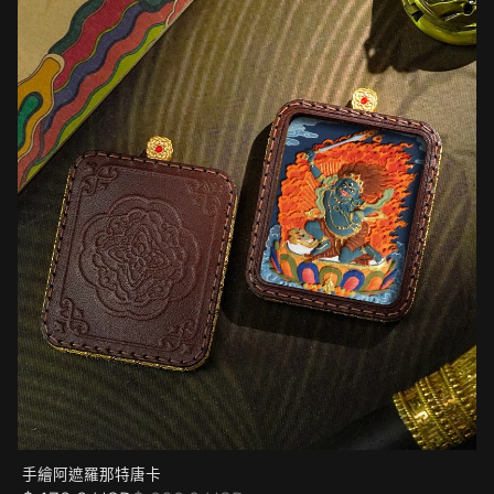
手繪阿遮羅那特唐卡