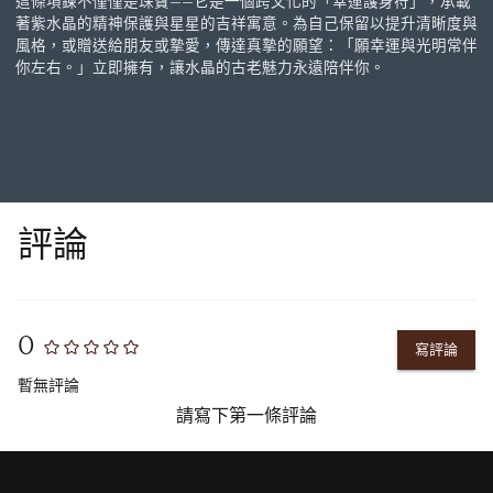
這條項鍊不僅僅是珠寶——它是一個跨文化的「幸運護身符」，承載
著紫水晶的精神保護與星星的吉祥寓意。為自己保留以提升清晰度與
風格，或贈送給朋友或摯愛，傳達真摯的願望：「願幸運與光明常伴
你左右。」立即擁有，讓水晶的古老魅力永遠陪伴你。
評論
0
寫評論
暫無評論
請寫下第一條評論