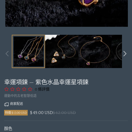
在
模
態
視
窗
中
開
啟
媒
幸運項鍊 — 紫色水晶幸運星項鍊
體
1
0 條評價
運動中的古老智慧低語
商家配送
$ 49.00 USD
$ 62.00 USD
特價 $ 13.00 USD
顏色