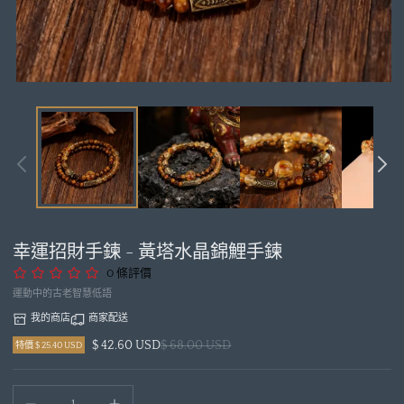
在
模
態
視
窗
中
開
啟
媒
幸運招財手鍊 - 黃塔水晶錦鯉手鍊
體
1
0 條評價
運動中的古老智慧低語
我的商店
商家配送
$ 42.60 USD
$ 68.00 USD
特價 $ 25.40 USD