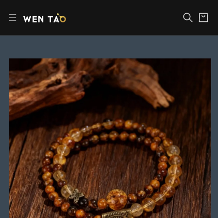
跳
購
至
物
內
車
容
跳
至
產
品
資
訊