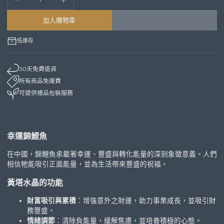
加入購物車
低庫存
30天免費退貨
所有商品免運費
可提供禮品包裝服務
幸運錦鯉魚
在中國，錦鯉魚承載著幸運、豐盛與轉化能量的深刻象徵意義。人們
相信牠能吸引正面能量，並為生活帶來豐盛的祝福。
黃塔水晶的功能
財富吸引與累積
：增強意外之財運，助力事業成長，並吸引財
務豐盛。
情緒調節
：清除負能量，緩解焦慮，並培養積極的心態。