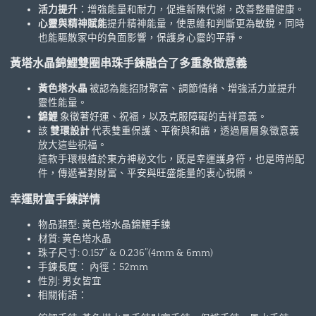
活力提升
：增強能量和耐力，促進新陳代謝，改善整體健康。
心靈與精神賦能
提升精神能量，使思維和判斷更為敏銳，同時
也能驅散家中的負面影響，保護身心靈的平靜。
黃塔水晶錦鯉雙圈串珠手鍊融合了多重象徵意義
黃色塔水晶
被認為能招財聚富、調節情緒、增強活力並提升
靈性能量。
錦鯉
象徵著好運、祝福，以及克服障礙的吉祥意義。
該
雙環設計
代表雙重保護、平衡與和諧，透過層層象徵意義
放大這些祝福。
這款手環根植於東方神秘文化，既是幸運護身符，也是時尚配
件，傳遞著對財富、平安與旺盛能量的衷心祝願。
幸運財富手鍊詳情
物品類型: 黃色塔水晶錦鯉手鍊
材質:
黃色塔水晶
珠子尺寸: 0.157” & 0.236”(4mm & 6mm)
手鍊長度：
內徑：52mm
性別: 男女皆宜
相關術語：