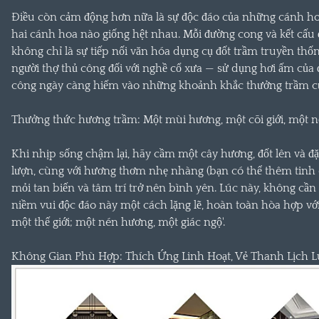
Điều còn cảm động hơn nữa là sự độc đáo của những cánh ho
hai cánh hoa nào giống hệt nhau. Mỗi đường cong và kết cấu 
không chỉ là sự tiếp nối văn hóa dụng cụ đốt trầm truyền thố
người thợ thủ công đối với nghề cổ xưa — sử dụng hơi ấm của 
công ngày càng hiếm vào những khoảnh khắc thưởng trầm của
Thưởng thức hương trầm: Một mùi hương, một cõi giới, một nơ
Khi nhịp sống chậm lại, hãy cầm một cây hương, đốt lên và đặt
lượn, cùng với hương thơm nhẹ nhàng (bạn có thể thêm tinh 
mỏi tan biến và tâm trí trở nên bình yên. Lúc này, không cần
niềm vui độc đáo này một cách lặng lẽ, hoàn toàn hòa hợp với t
một thế giới; một nén hương, một giác ngộ'.
Không Gian Phù Hợp: Thích Ứng Linh Hoạt, Vẻ Thanh Lịch 