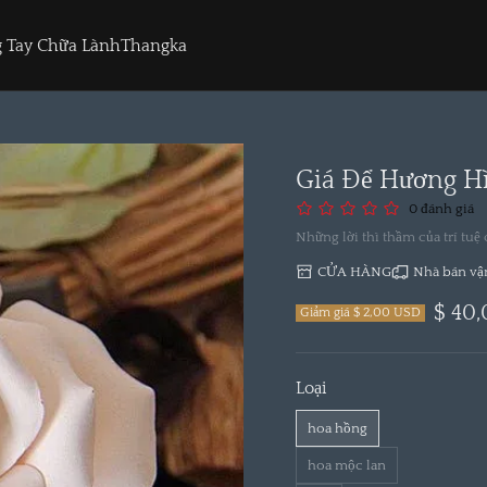
 Tay Chữa Lành
Thangka
Giá Để Hương H
0 đánh giá
Những lời thì thầm của trí tu
CỬA HÀNG
Nhà bán vậ
$ 40
Giảm giá $ 2,00 USD
Loại
hoa hồng
hoa mộc lan